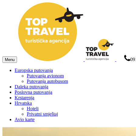
09
Menu
Europska putovanja
Putovanja avionom
Putovanja autobusom
Daleka putovanja
Poslovna putovanja
Krstarenja
Hrvatska
Hoteli
Privatni smještaj
Avio karte