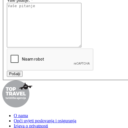
Vaše pitanje:
*
O nama
Opći uvjeti poslovanja i osiguranja
Izjava o privatnosti