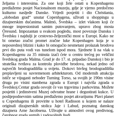
željama i interesima. Za one koji žele ostati u Kopenhagenu
predlažemo posjet Nacionalnom muzeju, gdje je vjerno predočeno
kulturno nasljeđe Danske. Vrijedi posjetiti i dio Christiania,
„slobodan grad“ unutar Copenhagena, uživati u shoppingu u
dizajnerskim dućanima. Malmö, Švedska – izlet vlakom koji će
mnoge impresionirati samim putovanjem, upravo zbog mosta
Öresund. Impozantan u svakom pogledu, most povezuje Dansku i
Švedsku i najdulji je cestovno-željeznički most u Europi. Kako ne
bi ometao zračni promet zračne luke Kopenhagen koja je u
neposrednoj blizini i kako bi omogućio nesmetani prolazak brodova
prvi dio puta vodi vas tunelom ispod mora. Sjednete li na vlak u
Kopenhagenu za 35 minuta izaći ćete u centru trećeg po veličini
švedskog grada Malma. Grad je do 17. st. pripadao Danskoj i bio je
strateška tvrđava za kontrolu plovidbe brodova, nekad jedno od
najvećih brodogradilišta u svijetu. Dokovi bivšeg brodogradilišta
preplavljeni su suvremenom arhitekturom. Od modernih atrakcija
ističe se vijugasti neboder Turning Torso, sa svojih je 190m visine
druga po visini stambena zgrada u Europi i najviša zgrada u
Švedskoj.Centar grada osvojit će vas trgovima i parkovima. Možete
posjetiti i jedinstveni Muzej odvratne hrane i degustirati kukce. U
poslijepodnevnim satima predlažemo posjet akvarijumu Plavi planet
u Copenhagenu ili provirite u hotel Radisson u kojem se nalaze
originali dizajnerskih stolica Jaje i Labud, poznatog danskog
dizajnera Arne Jacobsena. Uživajte u atmosferi ovog predivnog,
čarobnog grada sretnih i zadovoljnih ljudi.