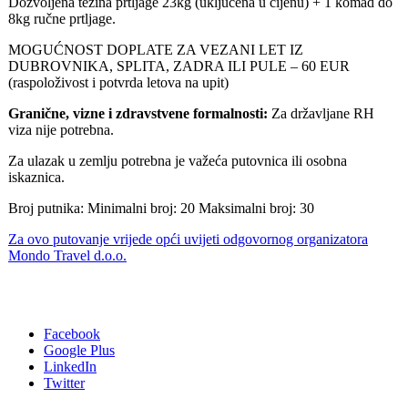
Dozvoljena težina prtljage 23kg (uključena u cijenu) + 1 komad do
8kg ručne prtljage.
MOGUĆNOST DOPLATE ZA VEZANI LET IZ
DUBROVNIKA, SPLITA, ZADRA ILI PULE – 60 EUR
(raspoloživost i potvrda letova na upit)
Granične, vizne i zdravstvene formalnosti:
Za državljane RH
viza nije potrebna.
Za ulazak u zemlju potrebna je važeća putovnica ili osobna
iskaznica.
Broj putnika: Minimalni broj: 20 Maksimalni broj: 30
Za ovo putovanje vrijede opći uvijeti odgovornog organizatora
Mondo Travel d.o.o.
Facebook
Google Plus
LinkedIn
Twitter