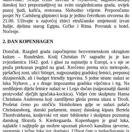
danskoj luci prepoznatljivoj na svim razglednicama grada, uvijek
punoj ljudi, kafića, restorana. Slobodno vrijeme. Preporučamo
posjet Ny Carlsberg gliptoteci koja je jedino četvrtkom otvorena do
21.00. Uživajte u najvećoj zbirci etrušćanske umjetnosti izvan
Italije, djelima starog Egipta, Grčke i Rima. Povratak u hotel.
Noćenje.
2. DAN KOPENHAGEN
Doručak. Razgled grada započinjemo bezvremenskom okruglom
kulom – Rundetårn. Kralj Christian IV sagradio ju je kao
zvjezdarnicu 1642. god. i glasi za najstariju u Europi, a s nje se
pruža prekrasan pogled na grad. Krećemo prema srcu metropole,
pješačkoj zoni, ulici Störget, najpoznatijoj gradskoj šetnici, prepunoj
dizajnerskih, ali i budget friendly trgovina. S jedne strane nalazi se
luka Nyhavn , a s druge impozantna gradska vijećnica i trg. Na
središnjem dijelu šetnice nalazi se i Lego dućan (najpoznatiji danski
proizvođač dječjih igračaka-kockica). Vidjet ćete skulpturu Hansa
Christiana Andersena koji zamišljeno gleda prema ulazu u Tivoli.
Prošetat ćemo po otočiću Slotsholmen gdje se nalazi palača
Christiansborg, danski parlament, muzej danskog kipara Bertela
Thordvaldsena, kraljevski vrt stare biblioteke i skulptura poznatog
danskog filozofa S. Kierkegaarda. Kopenhagen je grad luka,
najlakše i najljepše ga možete upoznati ploveći kanalima sjeverne,
unutarnje i južne luke (uz doplatu). Uživat ćete u isplovljavanju iz