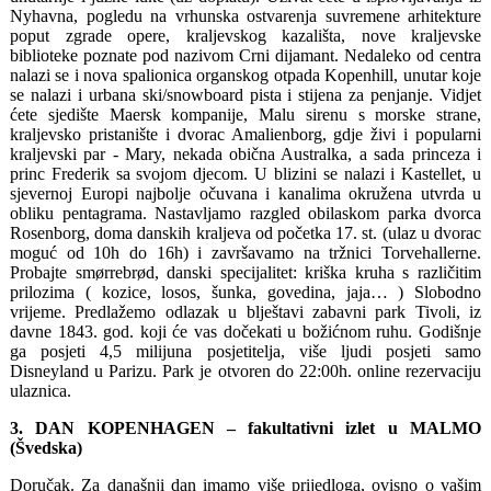
Nyhavna, pogledu na vrhunska ostvarenja suvremene arhitekture
poput zgrade opere, kraljevskog kazališta, nove kraljevske
biblioteke poznate pod nazivom Crni dijamant. Nedaleko od centra
nalazi se i nova spalionica organskog otpada Kopenhill, unutar koje
se nalazi i urbana ski/snowboard pista i stijena za penjanje. Vidjet
ćete sjedište Maersk kompanije, Malu sirenu s morske strane,
kraljevsko pristanište i dvorac Amalienborg, gdje živi i popularni
kraljevski par - Mary, nekada obična Australka, a sada princeza i
princ Frederik sa svojom djecom. U blizini se nalazi i Kastellet, u
sjevernoj Europi najbolje očuvana i kanalima okružena utvrda u
obliku pentagrama. Nastavljamo razgled obilaskom parka dvorca
Rosenborg, doma danskih kraljeva od početka 17. st. (ulaz u dvorac
moguć od 10h do 16h) i završavamo na tržnici Torvehallerne.
Probajte smørrebrød, danski specijalitet: kriška kruha s različitim
prilozima ( kozice, losos, šunka, govedina, jaja… ) Slobodno
vrijeme. Predlažemo odlazak u blještavi zabavni park Tivoli, iz
davne 1843. god. koji će vas dočekati u božićnom ruhu. Godišnje
ga posjeti 4,5 milijuna posjetitelja, više ljudi posjeti samo
Disneyland u Parizu. Park je otvoren do 22:00h. online rezervaciju
ulaznica.
3. DAN KOPENHAGEN – fakultativni izlet u MALMO
(Švedska)
Doručak. Za današnji dan imamo više prijedloga, ovisno o vašim