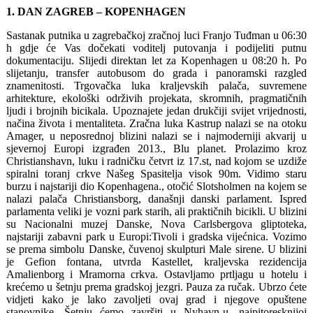
1. DAN ZAGREB – KOPENHAGEN
Sastanak putnika u zagrebačkoj zračnoj luci Franjo Tuđman u 06:30
h gdje će Vas dočekati voditelj putovanja i podijeliti putnu
dokumentaciju. Slijedi direktan let za Kopenhagen u 08:20 h. Po
slijetanju, transfer autobusom do grada i panoramski razgled
znamenitosti. Trgovačka luka kraljevskih palača, suvremene
arhitekture, ekološki održivih projekata, skromnih, pragmatičnih
ljudi i brojnih bicikala. Upoznajete jedan drukčiji svijet vrijednosti,
načina života i mentaliteta. Zračna luka Kastrup nalazi se na otoku
Amager, u neposrednoj blizini nalazi se i najmoderniji akvarij u
sjevernoj Europi izgrađen 2013., Blu planet. Prolazimo kroz
Christianshavn, luku i radničku četvrt iz 17.st, nad kojom se uzdiže
spiralni toranj crkve Našeg Spasitelja visok 90m. Vidimo staru
burzu i najstariji dio Kopenhagena., otočić Slotsholmen na kojem se
nalazi palača Christiansborg, današnji danski parlament. Ispred
parlamenta veliki je vozni park starih, ali praktičnih bicikli. U blizini
su Nacionalni muzej Danske, Nova Carlsbergova gliptoteka,
najstariji zabavni park u Europi:Tivoli i gradska vijećnica. Vozimo
se prema simbolu Danske, čuvenoj skulpturi Male sirene. U blizini
je Gefion fontana, utvrda Kastellet, kraljevska rezidencija
Amalienborg i Mramorna crkva. Ostavljamo prtljagu u hotelu i
krećemo u šetnju prema gradskoj jezgri. Pauza za ručak. Ubrzo ćete
vidjeti kako je lako zavoljeti ovaj grad i njegove opuštene
stanovnike. Šetnju ćemo završiti u Nyhavn-u, najpitoresknijoj