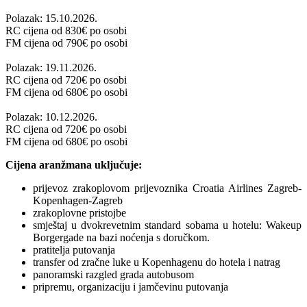
Polazak: 15.10.2026.
RC cijena od
830
€ po osobi
FM cijena od
790
€ po osobi
Polazak: 19.11.2026.
RC cijena od
720
€ po osobi
FM cijena od
680
€ po osobi
Polazak: 10.12.2026.
RC cijena od
720
€ po osobi
FM cijena od
680
€ po osobi
Cijena aranžmana uključuje:
prijevoz zrakoplovom prijevoznika Croatia Airlines Zagreb-
Kopenhagen-Zagreb
zrakoplovne pristojbe
smještaj u dvokrevetnim standard sobama u hotelu: Wakeup
Borgergade na bazi noćenja s doručkom.
pratitelja putovanja
transfer od zračne luke u Kopenhagenu do hotela i natrag
panoramski razgled grada autobusom
pripremu, organizaciju i jamčevinu putovanja