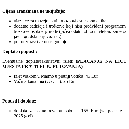
Cijena aranžmana ne uključuje:
ulaznice za muzeje i kulturno-povijesne spomenike
dodatne sadržaje i troškove koji nisu predviđeni programom,
troškove osobne prirode (piće,dodatni obroci, telefon, karte za
javni gradski prijevoz itd.)
putno zdravstveno osiguranje
Doplate i popusti:
Eventualne doplate/fakultativni izleti:
(PLAĆANJE NA LICU
MJESTA PRATITELJU PUTOVANJA)
Izlet vlakom u Malmo u pratnji vodiča: 45 Eur
Vožnja kanalima (cca. 1h): 25 Eur
Popusti i doplate:
doplata za jednokrevetnu sobu – 155 Eur (za polaske u
2025.god)