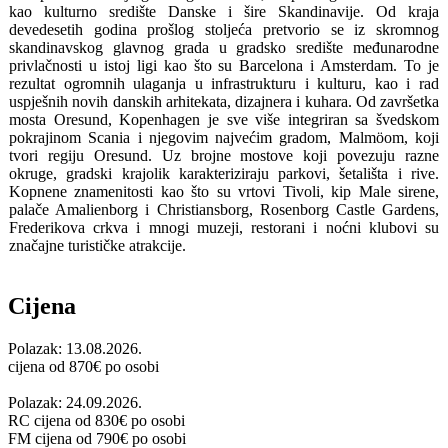
kao kulturno središte Danske i šire Skandinavije. Od kraja
devedesetih godina prošlog stoljeća pretvorio se iz skromnog
skandinavskog glavnog grada u gradsko središte međunarodne
privlačnosti u istoj ligi kao što su Barcelona i Amsterdam. To je
rezultat ogromnih ulaganja u infrastrukturu i kulturu, kao i rad
uspješnih novih danskih arhitekata, dizajnera i kuhara. Od završetka
mosta Oresund, Kopenhagen je sve više integriran sa švedskom
pokrajinom Scania i njegovim najvećim gradom, Malmöom, koji
tvori regiju Oresund. Uz brojne mostove koji povezuju razne
okruge, gradski krajolik karakteriziraju parkovi, šetališta i rive.
Kopnene znamenitosti kao što su vrtovi Tivoli, kip Male sirene,
palače Amalienborg i Christiansborg, Rosenborg Castle Gardens,
Frederikova crkva i mnogi muzeji, restorani i noćni klubovi su
značajne turističke atrakcije.
Cijena
Polazak: 13.08.2026.
cijena od
870
€ po osobi
Polazak: 24.09.2026.
RC cijena od
830
€ po osobi
FM cijena od
790
€ po osobi