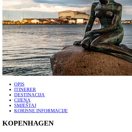
OPIS
ITINERER
DESTINACIJA
CIJENA
SMJEŠTAJ
KORISNE INFORMACIJE
KOPENHAGEN