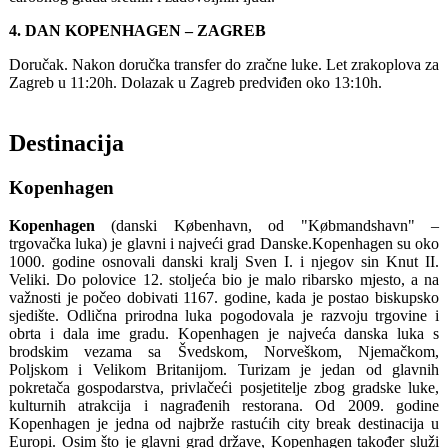
4. DAN KOPENHAGEN – ZAGREB
Doručak. Nakon doručka transfer do zračne luke. Let zrakoplova za
Zagreb u 11:20h. Dolazak u Zagreb predviđen oko 13:10h.
Destinacija
Kopenhagen
Kopenhagen
(danski København, od "Købmandshavn" –
trgovačka luka) je glavni i najveći grad Danske.Kopenhagen su oko
1000. godine osnovali danski kralj Sven I. i njegov sin Knut II.
Veliki. Do polovice 12. stoljeća bio je malo ribarsko mjesto, a na
važnosti je počeo dobivati 1167. godine, kada je postao biskupsko
sjedište. Odlična prirodna luka pogodovala je razvoju trgovine i
obrta i dala ime gradu. Kopenhagen je najveća danska luka s
brodskim vezama sa Švedskom, Norveškom, Njemačkom,
Poljskom i Velikom Britanijom. Turizam je jedan od glavnih
pokretača gospodarstva, privlačeći posjetitelje zbog gradske luke,
kulturnih atrakcija i nagrađenih restorana. Od 2009. godine
Kopenhagen je jedna od najbrže rastućih city break destinacija u
Europi. Osim što je glavni grad države, Kopenhagen također služi