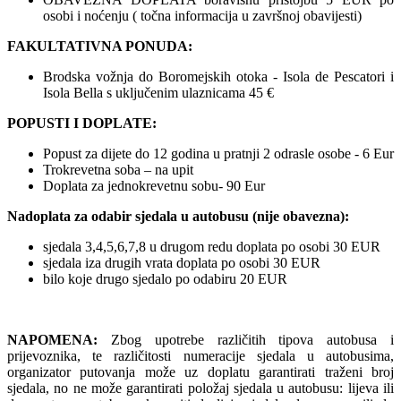
osobi i noćenju ( točna informacija u završnoj obavijesti)
FAKULTATIVNA PONUDA:
Brodska vožnja do Boromejskih otoka - Isola de Pescatori i
Isola Bella s uključenim ulaznicama 45 €
POPUSTI I DOPLATE:
Popust za dijete do 12 godina u pratnji 2 odrasle osobe - 6 Eur
Trokrevetna soba – na upit
Doplata za jednokrevetnu sobu- 90 Eur
Nadoplata za odabir sjedala u autobusu (nije obavezna):
sjedala 3,4,5,6,7,8 u drugom redu doplata po osobi 30 EUR
sjedala iza drugih vrata doplata po osobi 30 EUR
bilo koje drugo sjedalo po odabiru 20 EUR
NAPOMENA:
Zbog upotrebe različitih tipova autobusa i
prijevoznika, te različitosti numeracije sjedala u autobusima,
organizator putovanja može uz doplatu garantirati traženi broj
sjedala, no ne može garantirati položaj sjedala u autobusu: lijeva ili