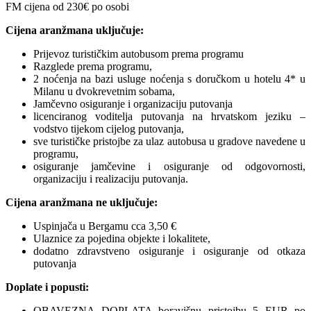
FM cijena od
230
€ po osobi
Cijena aranžmana uključuje:
Prijevoz turističkim autobusom prema programu
Razglede prema programu,
2 noćenja na bazi usluge noćenja s doručkom u hotelu 4* u
Milanu u dvokrevetnim sobama,
Jamčevno osiguranje i organizaciju putovanja
licenciranog voditelja putovanja na hrvatskom jeziku –
vodstvo tijekom cijelog putovanja,
sve turističke pristojbe za ulaz autobusa u gradove navedene u
programu,
osiguranje jamčevine i osiguranje od odgovornosti,
organizaciju i realizaciju putovanja.
Cijena aranžmana ne uključuje:
Uspinjača u Bergamu cca 3,50 €
Ulaznice za pojedina objekte i lokalitete,
dodatno zdravstveno osiguranje i osiguranje od otkaza
putovanja
Doplate i popusti:
OBAVEZNA DOPLATA boravišnu pristojbu 5 EUR po