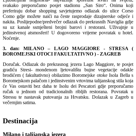
svakako preporučamo posjet stadionu „San Siro“. Onima koji
preferiraju dobar shopping savjetujemo odlazak do ulice Corso
Como gdje možete naići na česte rasprodaje dizajnerske odjeće i
nakita. Poslijepodne/predvečer odlazak do prekrasnih Naviglia gdje
su uz kanale ssmješteni brojni barovi i restorani. Uživajnje u
jedinstvenoj atsmosferi! U dogovoreno vrijeme povratak u hotel.
Noćenje.
3. dan: MILANO – LAGO MAGGIORE - STRESA (
BOROMEJSKI OTOCI FAKULTATIVNO ) - ZAGREB
Doručak. Odlazak do prekrasnog jezera Lago Maggiore, te posjet
gradiću Stresi- mondenom ljetovalištu bujne vegetacije odakle
brodićem ( fakultativno) obilazimo Boromejske otoke Isola Bella s
Boromejskom palačom i jedinstvenim vrtovima talijanskog stila koja
će Vas ostaviti bez daha te Isolu dei Pescatori gdje preporučamo
ručak u jednom od tradicionalnih ribljih restorana. Povratak u
Stressu te nastavak putovanja za Hrvatsku. Dolazak u Zagreb u
večernjim satima.
Destinacija
Milano i talijanska jezera