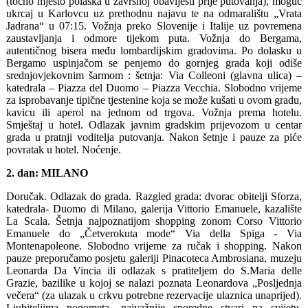
(točno mjesto polaska u završnoj obavijesti prije putovanja), moguć
ukrcaj u Karlovcu uz prethodnu najavu te na odmaralištu „Vrata
Jadrana“ u 07:15. Vožnja preko Slovenije i Italije uz povremena
zaustavljanja i odmore tijekom puta. Vožnja do Bergama,
autentičnog bisera među lombardijskim gradovima. Po dolasku u
Bergamo uspinjačom se penjemo do gornjeg grada koji odiše
srednjovjekovnim šarmom : šetnja: Via Colleoni (glavna ulica) –
katedrala – Piazza del Duomo – Piazza Vecchia. Slobodno vrijeme
za isprobavanje tipične tjestenine koja se može kušati u ovom gradu,
kavicu ili aperol na jednom od trgova. Vožnja prema hotelu.
Smještaj u hotel. Odlazak javnim gradskim prijevozom u centar
grada u pratnji voditelja putovanja. Nakon šetnje i pauze za piće
povratak u hotel. Noćenje.
2. dan: MILANO
Doručak. Odlazak do grada. Razgled grada: dvorac obitelji Sforza,
katedrala- Duomo di Milano, galerija Vittorio Emanuele, kazalište
La Scala. Šetnja najpoznatijom shopping zonom Corso Vittorio
Emanuele do „Četverokuta mode“ Via della Spiga - Via
Montenapoleone. Slobodno vrijeme za ručak i shopping. Nakon
pauze preporučamo posjetu galeriji Pinacoteca Ambrosiana, muzeju
Leonarda Da Vincia ili odlazak s pratiteljem do S.Maria delle
Grazie, bazilike u kojoj se nalazi poznata Leonardova „Posljednja
večera“ (za ulazak u crkvu potrebne rezervacije ulaznica unaprijed).
Ljubiteljima nogometa- najvažnije sporedne stvari na svijetu,