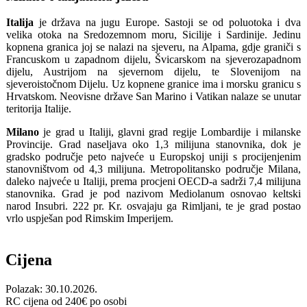
Italija
je država na jugu Europe. Sastoji se od poluotoka i dva
velika otoka na Sredozemnom moru, Sicilije i Sardinije. Jedinu
kopnena granica joj se nalazi na sjeveru, na Alpama, gdje graniči s
Francuskom u zapadnom dijelu, Švicarskom na sjeverozapadnom
dijelu, Austrijom na sjevernom dijelu, te Slovenijom na
sjeveroistočnom Dijelu. Uz kopnene granice ima i morsku granicu s
Hrvatskom. Neovisne države San Marino i Vatikan nalaze se unutar
teritorija Italije.
Milano
je grad u Italiji, glavni grad regije Lombardije i milanske
Provincije. Grad naseljava oko 1,3 milijuna stanovnika, dok je
gradsko područje peto najveće u Europskoj uniji s procijenjenim
stanovništvom od 4,3 milijuna. Metropolitansko područje Milana,
daleko najveće u Italiji, prema procjeni OECD-a sadrži 7,4 milijuna
stanovnika. Grad je pod nazivom Mediolanum osnovao keltski
narod Insubri. 222 pr. Kr. osvajaju ga Rimljani, te je grad postao
vrlo uspješan pod Rimskim Imperijem.
Cijena
Polazak: 30.10.2026.
RC cijena od
240
€ po osobi