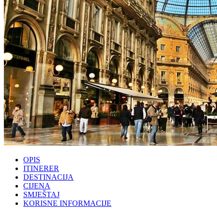
OPIS
ITINERER
DESTINACIJA
CIJENA
SMJEŠTAJ
KORISNE INFORMACIJE