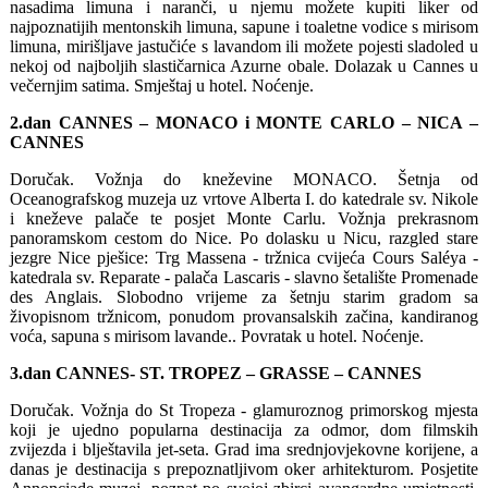
nasadima limuna i naranči, u njemu možete kupiti liker od
najpoznatijih mentonskih limuna, sapune i toaletne vodice s mirisom
limuna, mirišljave jastučiće s lavandom ili možete pojesti sladoled u
nekoj od najboljih slastičarnica Azurne obale. Dolazak u Cannes u
večernjim satima. Smještaj u hotel. Noćenje.
2.dan CANNES – MONACO i MONTE CARLO – NICA –
CANNES
Doručak. Vožnja do kneževine MONACO. Šetnja od
Oceanografskog muzeja uz vrtove Alberta I. do katedrale sv. Nikole
i kneževe palače te posjet Monte Carlu. Vožnja prekrasnom
panoramskom cestom do Nice. Po dolasku u Nicu, razgled stare
jezgre Nice pješice: Trg Massena - tržnica cvijeća Cours Saléya -
katedrala sv. Reparate - palača Lascaris - slavno šetalište Promenade
des Anglais. Slobodno vrijeme za šetnju starim gradom sa
živopisnom tržnicom, ponudom provansalskih začina, kandiranog
voća, sapuna s mirisom lavande.. Povratak u hotel. Noćenje.
3.dan CANNES- ST. TROPEZ – GRASSE – CANNES
Doručak. Vožnja do St Tropeza - glamuroznog primorskog mjesta
koji je ujedno popularna destinacija za odmor, dom filmskih
zvijezda i blještavila jet-seta. Grad ima srednjovjekovne korijene, a
danas je destinacija s prepoznatljivom oker arhitekturom. Posjetite