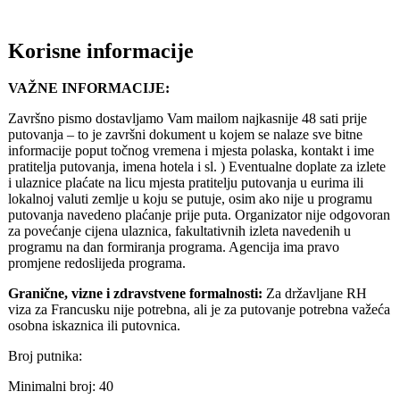
Korisne informacije
VAŽNE INFORMACIJE:
Završno pismo dostavljamo Vam mailom najkasnije 48 sati prije
putovanja – to je završni dokument u kojem se nalaze sve bitne
informacije poput točnog vremena i mjesta polaska, kontakt i ime
pratitelja putovanja, imena hotela i sl. ) Eventualne doplate za izlete
i ulaznice plaćate na licu mjesta pratitelju putovanja u eurima ili
lokalnoj valuti zemlje u koju se putuje, osim ako nije u programu
putovanja navedeno plaćanje prije puta. Organizator nije odgovoran
za povećanje cijena ulaznica, fakultativnih izleta navedenih u
programu na dan formiranja programa. Agencija ima pravo
promjene redoslijeda programa.
Granične, vizne i zdravstvene formalnosti:
Za državljane RH
viza za Francusku nije potrebna, ali je za putovanje potrebna važeća
osobna iskaznica ili putovnica.
Broj putnika:
Minimalni broj: 40