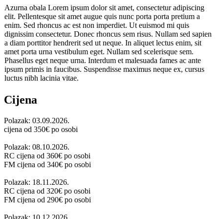
Azurna obala Lorem ipsum dolor sit amet, consectetur adipiscing
elit. Pellentesque sit amet augue quis nunc porta porta pretium a
enim. Sed rhoncus ac est non imperdiet. Ut euismod mi quis
dignissim consectetur. Donec rhoncus sem risus. Nullam sed sapien
a diam porttitor hendrerit sed ut neque. In aliquet lectus enim, sit
amet porta urna vestibulum eget. Nullam sed scelerisque sem.
Phasellus eget neque urna. Interdum et malesuada fames ac ante
ipsum primis in faucibus. Suspendisse maximus neque ex, cursus
luctus nibh lacinia vitae.
Cijena
Polazak: 03.09.2026.
cijena od
350
€ po osobi
Polazak: 08.10.2026.
RC cijena od
360
€ po osobi
FM cijena od
340
€ po osobi
Polazak: 18.11.2026.
RC cijena od
320
€ po osobi
FM cijena od
290
€ po osobi
Polazak: 10.12.2026.