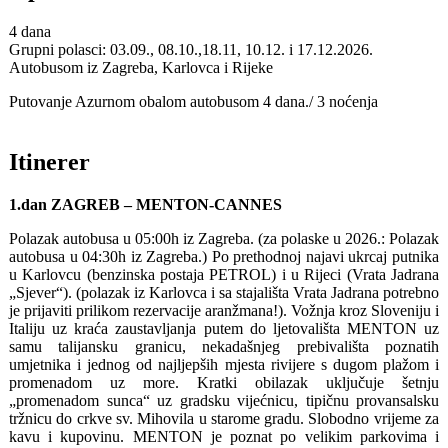
4 dana
Grupni polasci: 03.09., 08.10.,18.11, 10.12. i 17.12.2026.
Autobusom iz Zagreba, Karlovca i Rijeke
Putovanje Azurnom obalom autobusom 4 dana./ 3 noćenja
Itinerer
1.dan ZAGREB – MENTON-CANNES
Polazak autobusa u 05:00h iz Zagreba. (za polaske u 2026.: Polazak
autobusa u 04:30h iz Zagreba.) Po prethodnoj najavi ukrcaj putnika
u Karlovcu (benzinska postaja PETROL) i u Rijeci (Vrata Jadrana
„Sjever“). (polazak iz Karlovca i sa stajališta Vrata Jadrana potrebno
je prijaviti prilikom rezervacije aranžmana!). Vožnja kroz Sloveniju i
Italiju uz kraća zaustavljanja putem do ljetovališta MENTON uz
samu talijansku granicu, nekadašnjeg prebivališta poznatih
umjetnika i jednog od najljepših mjesta rivijere s dugom plažom i
promenadom uz more. Kratki obilazak uključuje šetnju
„promenadom sunca“ uz gradsku vijećnicu, tipičnu provansalsku
tržnicu do crkve sv. Mihovila u starome gradu. Slobodno vrijeme za
kavu i kupovinu. MENTON je poznat po velikim parkovima i