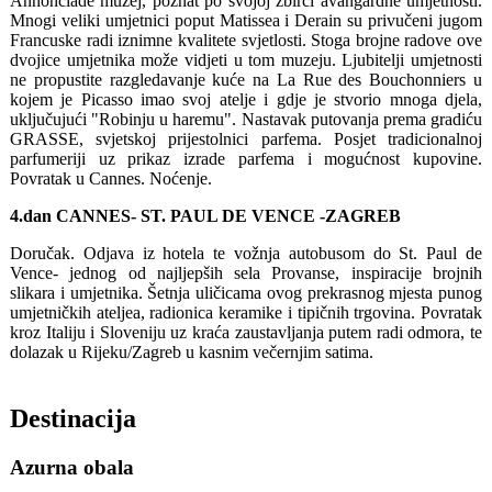
Annonciade muzej, poznat po svojoj zbirci avangardne umjetnosti.
Mnogi veliki umjetnici poput Matissea i Derain su privučeni jugom
Francuske radi iznimne kvalitete svjetlosti. Stoga brojne radove ove
dvojice umjetnika može vidjeti u tom muzeju. Ljubitelji umjetnosti
ne propustite razgledavanje kuće na La Rue des Bouchonniers u
kojem je Picasso imao svoj ​​atelje i gdje je stvorio mnoga djela,
uključujući "Robinju u haremu". Nastavak putovanja prema gradiću
GRASSE, svjetskoj prijestolnici parfema. Posjet tradicionalnoj
parfumeriji uz prikaz izrade parfema i mogućnost kupovine.
Povratak u Cannes. Noćenje.
4.dan CANNES- ST. PAUL DE VENCE -ZAGREB
Doručak. Odjava iz hotela te vožnja autobusom do St. Paul de
Vence- jednog od najljepših sela Provanse, inspiracije brojnih
slikara i umjetnika. Šetnja uličicama ovog prekrasnog mjesta punog
umjetničkih ateljea, radionica keramike i tipičnih trgovina. Povratak
kroz Italiju i Sloveniju uz kraća zaustavljanja putem radi odmora, te
dolazak u Rijeku/Zagreb u kasnim večernjim satima.
Destinacija
Azurna obala