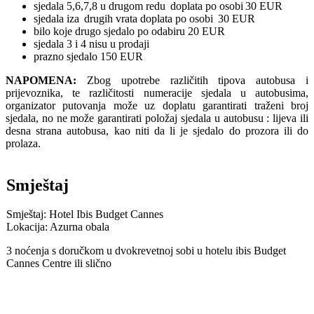
sjedala 5,6,7,8 u drugom redu doplata po osobi 30 EUR
sjedala iza drugih vrata doplata po osobi 30 EUR
bilo koje drugo sjedalo po odabiru 20 EUR
sjedala 3 i 4 nisu u prodaji
prazno sjedalo 150 EUR
NAPOMENA:
Zbog upotrebe različitih tipova autobusa i
prijevoznika, te različitosti numeracije sjedala u autobusima,
organizator putovanja može uz doplatu garantirati traženi broj
sjedala, no ne može garantirati položaj sjedala u autobusu : lijeva ili
desna strana autobusa, kao niti da li je sjedalo do prozora ili do
prolaza.
Smještaj
Smještaj: Hotel Ibis Budget Cannes
Lokacija: Azurna obala
3 noćenja s doručkom u dvokrevetnoj sobi u hotelu ibis Budget
Cannes Centre ili slično