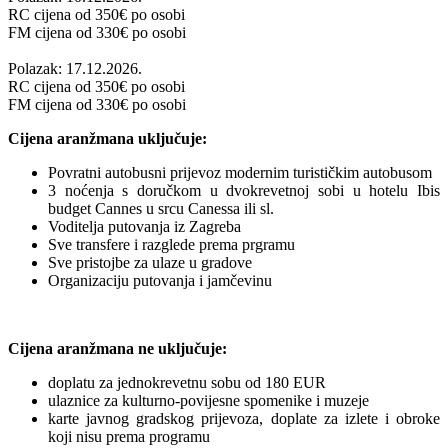
RC cijena od
350
€ po osobi
FM cijena od
330
€ po osobi
Polazak: 17.12.2026.
RC cijena od
350
€ po osobi
FM cijena od
330
€ po osobi
Cijena aranžmana uključuje:
Povratni autobusni prijevoz modernim turističkim autobusom
3 noćenja s doručkom u dvokrevetnoj sobi u hotelu Ibis
budget Cannes u srcu Canessa ili sl.
Voditelja putovanja iz Zagreba
Sve transfere i razglede prema prgramu
Sve pristojbe za ulaze u gradove
Organizaciju putovanja i jamčevinu
Cijena aranžmana ne uključuje:
doplatu za jednokrevetnu sobu od 180 EUR
ulaznice za kulturno-povijesne spomenike i muzeje
karte javnog gradskog prijevoza, doplate za izlete i obroke
koji nisu prema programu