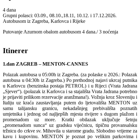
4 dana
Grupni polasci: 03.09., 08.10.,18.11, 10.12. i 17.12.2026.
Autobusom iz Zagreba, Karlovca i Rijeke
Putovanje Azurnom obalom autobusom 4 dana./ 3 noćenja
Itinerer
1.dan ZAGREB – MENTON-CANNES
Polazak autobusa u 05:00h iz Zagreba. (za polaske u 2026.: Polazak
autobusa u 04:30h iz Zagreba.) Po prethodnoj najavi ukrcaj putnika
u Karlovcu (benzinska postaja PETROL) i u Rijeci (Vrata Jadrana
„Sjever“). (polazak iz Karlovca i sa stajališta Vrata Jadrana potrebno
je prijaviti prilikom rezervacije aranžmana!). Vožnja kroz Sloveniju i
Italiju uz kraća zaustavljanja putem do ljetovališta MENTON uz
samu talijansku granicu, nekadašnjeg prebivališta poznatih
umjetnika i jednog od najljepših mjesta rivijere s dugom plažom i
promenadom uz more. Kratki obilazak uključuje šetnju
„promenadom sunca“ uz gradsku vijećnicu, tipičnu provansalsku
tržnicu do crkve sv. Mihovila u starome gradu. Slobodno vrijeme za
kavu i kupovinu. MENTON je poznat po velikim parkovima i