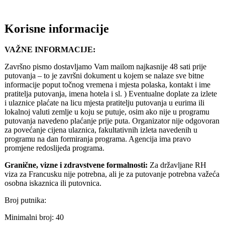
Korisne informacije
VAŽNE INFORMACIJE:
Završno pismo dostavljamo Vam mailom najkasnije 48 sati prije
putovanja – to je završni dokument u kojem se nalaze sve bitne
informacije poput točnog vremena i mjesta polaska, kontakt i ime
pratitelja putovanja, imena hotela i sl. ) Eventualne doplate za izlete
i ulaznice plaćate na licu mjesta pratitelju putovanja u eurima ili
lokalnoj valuti zemlje u koju se putuje, osim ako nije u programu
putovanja navedeno plaćanje prije puta. Organizator nije odgovoran
za povećanje cijena ulaznica, fakultativnih izleta navedenih u
programu na dan formiranja programa. Agencija ima pravo
promjene redoslijeda programa.
Granične, vizne i zdravstvene formalnosti:
Za državljane RH
viza za Francusku nije potrebna, ali je za putovanje potrebna važeća
osobna iskaznica ili putovnica.
Broj putnika:
Minimalni broj: 40