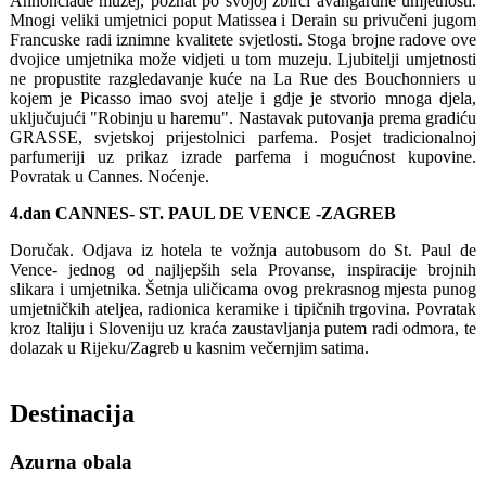
Annonciade muzej, poznat po svojoj zbirci avangardne umjetnosti.
Mnogi veliki umjetnici poput Matissea i Derain su privučeni jugom
Francuske radi iznimne kvalitete svjetlosti. Stoga brojne radove ove
dvojice umjetnika može vidjeti u tom muzeju. Ljubitelji umjetnosti
ne propustite razgledavanje kuće na La Rue des Bouchonniers u
kojem je Picasso imao svoj ​​atelje i gdje je stvorio mnoga djela,
uključujući "Robinju u haremu". Nastavak putovanja prema gradiću
GRASSE, svjetskoj prijestolnici parfema. Posjet tradicionalnoj
parfumeriji uz prikaz izrade parfema i mogućnost kupovine.
Povratak u Cannes. Noćenje.
4.dan CANNES- ST. PAUL DE VENCE -ZAGREB
Doručak. Odjava iz hotela te vožnja autobusom do St. Paul de
Vence- jednog od najljepših sela Provanse, inspiracije brojnih
slikara i umjetnika. Šetnja uličicama ovog prekrasnog mjesta punog
umjetničkih ateljea, radionica keramike i tipičnih trgovina. Povratak
kroz Italiju i Sloveniju uz kraća zaustavljanja putem radi odmora, te
dolazak u Rijeku/Zagreb u kasnim večernjim satima.
Destinacija
Azurna obala