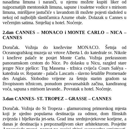
nasadima limuna i naranči, u njemu možete kupiti liker od
najpoznatijih mentonskih limuna, sapune i toaletne vodice s mirisom
limuna, mirišljave jastučiće s lavandom ili možete pojesti sladoled u
nekoj od najboljih slastičarnica Azurne obale. Dolazak u Cannes u
večernjim satima. Smještaj u hotel. Noćenje.
2.dan CANNES – MONACO i MONTE CARLO – NICA –
CANNES
Doručak. Vožnja do kneževine MONACO. Šetnja od
Oceanografskog muzeja uz vrtove Alberta I. do katedrale sv. Nikole
i kneževe palače te posjet Monte Carlu. Vožnja prekrasnom
panoramskom cestom do Nice. Po dolasku u Nicu, razgled stare
jezgre Nice pješice: Trg Massena - tržnica cvijeća Cours Saléya -
katedrala sv. Reparate - palača Lascaris - slavno šetalište Promenade
des Anglais. Slobodno vrijeme za šetnju starim gradom sa
živopisnom tržnicom, ponudom provansalskih začina, kandiranog
voća, sapuna s mirisom lavande.. Povratak u hotel. Noćenje.
3.dan CANNES- ST. TROPEZ – GRASSE – CANNES
Doručak. Vožnja do St Tropeza - glamuroznog primorskog mjesta
koji je ujedno popularna destinacija za odmor, dom filmskih
zvijezda i blještavila jet-seta. Grad ima srednjovjekovne korijene, a
danas je destinacija s prepoznatljivom oker arhitekturom. Posjetite