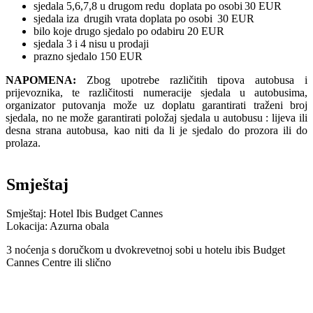
sjedala 5,6,7,8 u drugom redu doplata po osobi 30 EUR
sjedala iza drugih vrata doplata po osobi 30 EUR
bilo koje drugo sjedalo po odabiru 20 EUR
sjedala 3 i 4 nisu u prodaji
prazno sjedalo 150 EUR
NAPOMENA:
Zbog upotrebe različitih tipova autobusa i
prijevoznika, te različitosti numeracije sjedala u autobusima,
organizator putovanja može uz doplatu garantirati traženi broj
sjedala, no ne može garantirati položaj sjedala u autobusu : lijeva ili
desna strana autobusa, kao niti da li je sjedalo do prozora ili do
prolaza.
Smještaj
Smještaj: Hotel Ibis Budget Cannes
Lokacija: Azurna obala
3 noćenja s doručkom u dvokrevetnoj sobi u hotelu ibis Budget
Cannes Centre ili slično