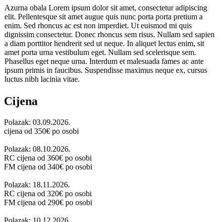
Azurna obala Lorem ipsum dolor sit amet, consectetur adipiscing
elit. Pellentesque sit amet augue quis nunc porta porta pretium a
enim. Sed rhoncus ac est non imperdiet. Ut euismod mi quis
dignissim consectetur. Donec rhoncus sem risus. Nullam sed sapien
a diam porttitor hendrerit sed ut neque. In aliquet lectus enim, sit
amet porta urna vestibulum eget. Nullam sed scelerisque sem.
Phasellus eget neque urna. Interdum et malesuada fames ac ante
ipsum primis in faucibus. Suspendisse maximus neque ex, cursus
luctus nibh lacinia vitae.
Cijena
Polazak: 03.09.2026.
cijena od
350
€ po osobi
Polazak: 08.10.2026.
RC cijena od
360
€ po osobi
FM cijena od
340
€ po osobi
Polazak: 18.11.2026.
RC cijena od
320
€ po osobi
FM cijena od
290
€ po osobi
Polazak: 10.12.2026.