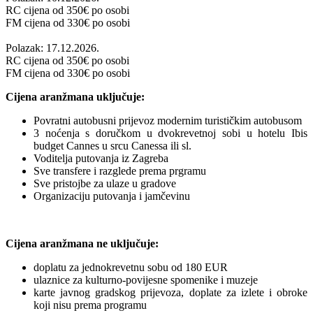
RC cijena od
350
€ po osobi
FM cijena od
330
€ po osobi
Polazak: 17.12.2026.
RC cijena od
350
€ po osobi
FM cijena od
330
€ po osobi
Cijena aranžmana uključuje:
Povratni autobusni prijevoz modernim turističkim autobusom
3 noćenja s doručkom u dvokrevetnoj sobi u hotelu Ibis
budget Cannes u srcu Canessa ili sl.
Voditelja putovanja iz Zagreba
Sve transfere i razglede prema prgramu
Sve pristojbe za ulaze u gradove
Organizaciju putovanja i jamčevinu
Cijena aranžmana ne uključuje:
doplatu za jednokrevetnu sobu od 180 EUR
ulaznice za kulturno-povijesne spomenike i muzeje
karte javnog gradskog prijevoza, doplate za izlete i obroke
koji nisu prema programu