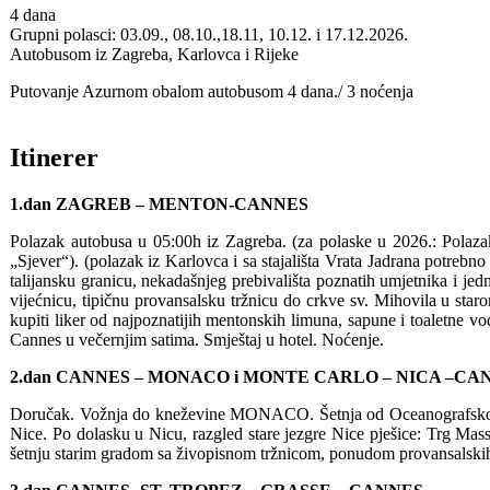
4 dana
Grupni polasci: 03.09., 08.10.,18.11, 10.12. i 17.12.2026.
Autobusom iz Zagreba, Karlovca i Rijeke
Putovanje Azurnom obalom autobusom 4 dana./ 3 noćenja
Itinerer
1.dan ZAGREB – MENTON-CANNES
Polazak autobusa u 05:00h iz Zagreba. (za polaske u 2026.: Polaza
„Sjever“). (polazak iz Karlovca i sa stajališta Vrata Jadrana potrebn
talijansku granicu, nekadašnjeg prebivališta poznatih umjetnika i 
vijećnicu, tipičnu provansalsku tržnicu do crkve sv. Mihovila u s
kupiti liker od najpoznatijih mentonskih limuna, sapune i toaletne vo
Cannes u večernjim satima. Smještaj u hotel. Noćenje.
2.dan CANNES – MONACO i MONTE CARLO – NICA –CA
Doručak. Vožnja do kneževine MONACO. Šetnja od Oceanografskog m
Nice. Po dolasku u Nicu, razgled stare jezgre Nice pješice: Trg Mass
šetnju starim gradom sa živopisnom tržnicom, ponudom provansalskih 