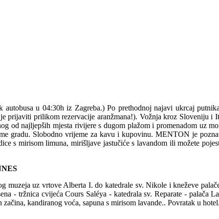
k autobusa u 04:30h iz Zagreba.) Po prethodnoj najavi ukrcaj putni
o je prijaviti prilikom rezervacije aranžmana!). Vožnja kroz Sloveniju
jednog od najljepših mjesta rivijere s dugom plažom i promenadom uz m
tarome gradu. Slobodno vrijeme za kavu i kupovinu. MENTON je pozna
dice s mirisom limuna, mirišljave jastučiće s lavandom ili možete pojes
NNES
uzeja uz vrtove Alberta I. do katedrale sv. Nikole i kneževe palač
ena - tržnica cvijeća Cours Saléya - katedrala sv. Reparate - palača L
začina, kandiranog voća, sapuna s mirisom lavande.. Povratak u hotel