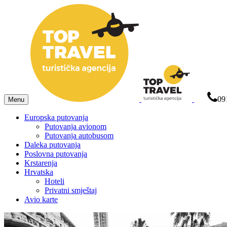
09
Menu
Europska putovanja
Putovanja avionom
Putovanja autobusom
Daleka putovanja
Poslovna putovanja
Krstarenja
Hrvatska
Hoteli
Privatni smještaj
Avio karte