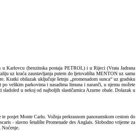
ka u Karlovcu (benzinska postaja PETROL) i u Rijeci (Vrata Jadrana
 i Italiju uz kraća zaustavljanja putem do ljetovališta MENTON uz samu
ore. Kratki obilazak uključuje šetnju „promenadom sunca“ uz gradsku
t po velikim parkovima i nasadima limuna i naranči, u njemu možete
ti sladoled u nekoj od najboljih slastičarnica Azurne obale. Dolazak u
e te posjet Monte Carlu. Vožnja prekrasnom panoramskom cestom do
ascaris - slavno šetalište Promenade des Anglais. Slobodno vrijeme za
. Noćenje.