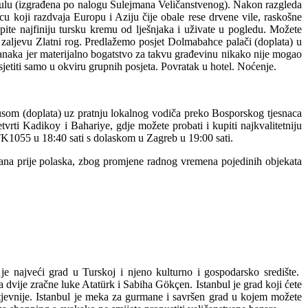
ulu (izgrađena po nalogu Sulejmana Veličanstvenog). Nakon razgleda
u koji razdvaja Europu i Aziju čije obale rese drvene vile, raskošne
pite najfiniju tursku kremu od lješnjaka i uživate u pogledu. Možete
a u zaljevu Zlatni rog. Predlažemo posjet Dolmabahce palači (doplata) u
h banaka jer materijalno bogatstvo za takvu građevinu nikako nije mogao
jetiti samo u okviru grupnih posjeta. Povratak u hotel. Noćenje.
busom (doplata) uz pratnju lokalnog vodiča preko Bosporskog tjesnaca
rti Kadikoy i Bahariye, gdje možete probati i kupiti najkvalitetniju
 TK1055 u 18:40 sati s dolaskom u Zagreb u 19:00 sati.
ana prije polaska, zbog promjene radnog vremena pojedinih objekata
je najveći grad u Turskoj i njeno kulturno i gospodarsko središte.
a dvije zračne luke Atatürk i Sabiha Gökçen. Istanbul je grad koji ćete
zahtjevnije. Istanbul je meka za gurmane i savršen grad u kojem možete