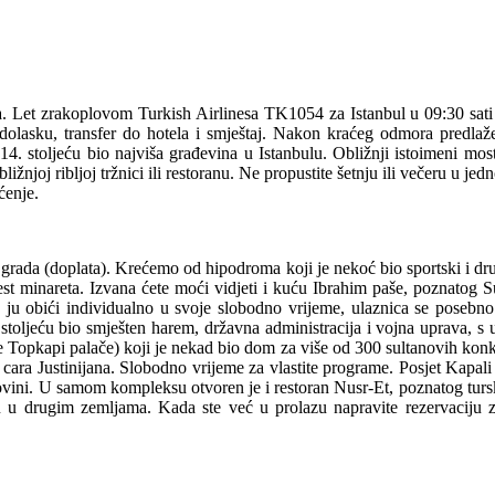
ta. Let zrakoplovom Turkish Airlinesa TK1054 za Istanbul u 09:30 sati s
 dolasku, transfer do hotela i smještaj. Nakon kraćeg odmora predl
14. stoljeću bio najviša građevina u Istanbulu. Obližnji istoimeni most 
žnjoj ribljoj tržnici ili restoranu. Ne propustite šetnju ili večeru u je
ćenje.
grada (doplata). Krećemo od hipodroma koji je nekoć bio sportski i dru
šest minareta. Izvana ćete moći vidjeti i kuću Ibrahim paše, poznatog 
 ju obići individualno u svoje slobodno vrijeme, ulaznica se posebno
 stoljeću bio smješten harem, državna administracija i vojna uprava, s
Topkapi palače) koji je nekad bio dom za više od 300 sultanovih konkub
g cara Justinijana. Slobodno vrijeme za vlastite programe. Posjet Kapal
upovini. U samom kompleksu otvoren je i restoran Nusr-Et, poznatog turs
u u drugim zemljama. Kada ste već u prolazu napravite rezervaciju za 