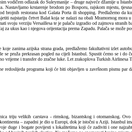
lnim vodičem odlazak do Suleymanije – druge najveće džamije u Istanb
va. Nastavljamo krstarenje brodom po Bosporu, rajskom mjestu, tjesnac
od brojnih restorana kod Galata Porta ili shopping. Predlažemo da ku
 posjetiti najstariju četvrt Balat koja se nalazi na obali Mramornog mor
imati svoju verziju Versaillesa te je palaču izgradio od zajmova strani
ećaj za ukus kao i njegova orijentacija prema Zapadu. Palača se može pos
koje zanima azijska strana grada, predlažemo fakultativni izlet auto
e pruža prekrasan pogled na cijeli Istanbul. Spustit ćemo se i do četv
reno vrijeme i transfer do zračne luke. Let zrakoplova Turkish Airlinesa
 redoslijeda programa koji će biti objavljen u završnom pismu par d
ica triju velikih carstava - rimskog, bizantskog i otomanskog. Ovo 
ontinenta – zapadni je dio u Europi, dok je istočni u Aziji. Istanbul im
voje duge i bogate povijesti s lokalitetima koji će zadiviti i one naj