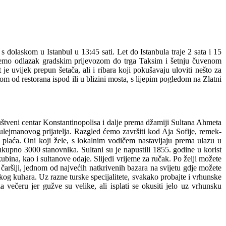
 dolaskom u Istanbul u 13:45 sati. Let do Istanbula traje 2 sata i 15
ažemo odlazak gradskim prijevozom do trga Taksim i šetnju čuvenom
je uvijek prepun šetača, ali i ribara koji pokušavaju uloviti nešto za
dnom od restorana ispod ili u blizini mosta, s lijepim pogledom na Zlatni
štveni centar Konstantinopolisa i dalje prema džamiji Sultana Ahmeta
Sulejmanovog prijatelja. Razgled ćemo završiti kod Aja Sofije, remek-
 plaća. Oni koji žele, s lokalnim vodičem nastavljaju prema ulazu u
 ukupno 3000 stanovnika. Sultani su je napustili 1855. godine u korist
ina, kao i sultanove odaje. Slijedi vrijeme za ručak. Po želji možete
i čaršiji, jednom od najvećih natkrivenih bazara na svijetu gdje možete
kog kuhara. Uz razne turske specijalitete, svakako probajte i vrhunske
večeru jer gužve su velike, ali isplati se okusiti jelo uz vrhunsku