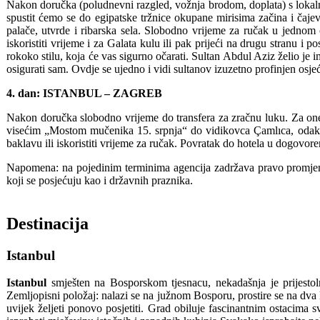
Nakon doručka (poludnevni razgled, vožnja brodom, doplata) s loka
spustit ćemo se do egipatske tržnice okupane mirisima začina i čaje
palače, utvrde i ribarska sela. Slobodno vrijeme za ručak u jednom 
iskoristiti vrijeme i za Galata kulu ili pak prijeći na drugu stranu i
rokoko stilu, koja će vas sigurno očarati. Sultan Abdul Aziz želio je 
osigurati sam. Ovdje se ujedno i vidi sultanov izuzetno profinjen osj
4. dan: ISTANBUL – ZAGREB
Nakon doručka slobodno vrijeme do transfera za zračnu luku. Za one 
visećim „Mostom mučenika 15. srpnja“ do vidikovca Çamlıca, odakle s
baklavu ili iskoristiti vrijeme za ručak. Povratak do hotela u dogovo
Napomena: na pojedinim terminima agencija zadržava pravo promjene
koji se posjećuju kao i državnih praznika.
Destinacija
Istanbul
Istanbul
smješten na Bosporskom tjesnacu, nekadašnja je prijestoln
Zemljopisni položaj: nalazi se na južnom Bosporu, prostire se na dva k
uvijek željeti ponovo posjetiti. Grad obiluje fascinantnim ostacima s