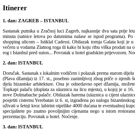
Itinerer
1. dan: ZAGREB – ISTANBUL
Sastanak putnika u Zračnoj luci Zagreb, najkasnije dva sata prije le
minuta (satnice letova po datumima nalase se ispod programa). Po
shopping ulicom – Istiklal Cadessi. Obilazak tornja Galata koji je u 
večeru u vodama Zlatnog roga ili kako bi koju ribu viška prodati na obli
rog i Istanbul pred suton... Povratak u hotel gradskim prijevozom. No
2. dan: ISTANBUL
Doručak. Sastanak s lokalnim vodičem i polazak prema starom dijelu 
(Plava džamija) iz 17. st., posebno zanimljivoj zbog priče o njenih 
djela bizantske arhitekture. Ona je odnedavno opet džamija, možete
Topkapi palaču (doplata za ulaznicu na licu mjesta), u kojoj je u 16.
nove Dolmabache palače. Obilazak harema (ulaznica u cijeni ulaznice 
posjetiti cisternu Yerebatan iz 6. st, izgrađena po nalogu bizantinsko
uživati u šetnji kroz labirint otprilike 4000 dućana te eventualnoj k
specijalitete po znatno povoljnijim cijenama nego u istom restoran
prezentaciju. Povratak u hotel. Noćenje.
3. dan: ISTANBUL