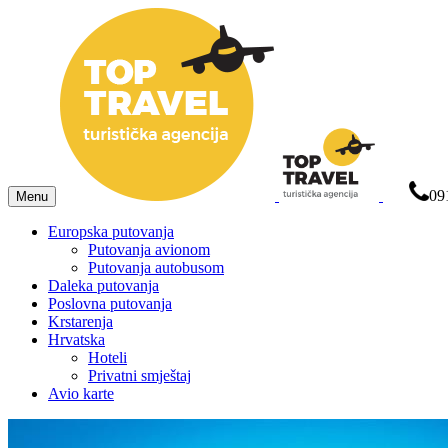
09
Menu
Europska putovanja
Putovanja avionom
Putovanja autobusom
Daleka putovanja
Poslovna putovanja
Krstarenja
Hrvatska
Hoteli
Privatni smještaj
Avio karte